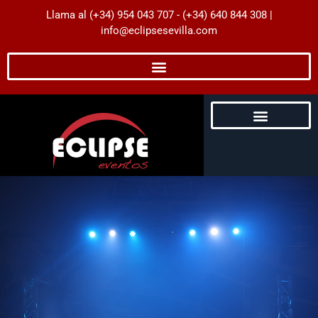
Llama al (+34) 954 043 707 - (+34) 640 844 308 |
info@eclipsesevilla.com
Despedidas de Soltera
Despedidas de Soltero
Servicios para Empresas
Eventos para particulares
Impresión Digital
Guía de Experiencias