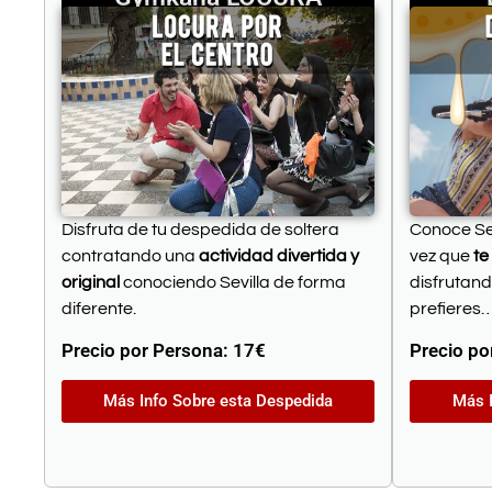
Disfruta de tu despedida de soltera
Conoce Se
contratando una
actividad divertida y
vez que
te
original
conociendo Sevilla de forma
disfrutand
diferente.
prefieres…
Precio por Persona:
17€
Precio po
Más Info Sobre esta Despedida
Más I