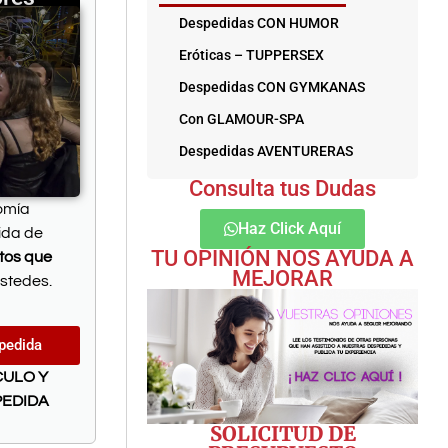
Despedidas CON HUMOR
Eróticas – TUPPERSEX
Despedidas CON GYMKANAS
Con GLAMOUR-SPA
Despedidas AVENTURERAS
Consulta tus Dudas
nomía
Haz Click Aquí
ida de
TU OPINIÓN NOS AYUDA A
atos que
MEJORAR
stedes.
pedida
CULO Y
PEDIDA
SOLICITUD DE