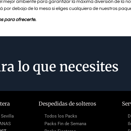
el mejor ambiente para garantizar la máxima diversión de la nov
á por debajo de la mesa si eliges cualquiera de nuestros paqu
 para ofrecerte.
ra lo que necesites
tera
Despedidas de solteros
Ser
Sevilla
Todos los Packs
D
LANAS
Packs Fin de Semana
I