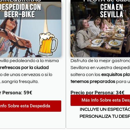
villa pedaleando a la misma
Disfruta de la mejor gastro
 refrescas por la ciudad
Sevillana en vuestra desped
o de unas cervezas o si lo
soltera con los
exquisitos pl
.sangría fresquita.
tenemos preparados
para u
r Persona: 59
€
Precio por Persona: 34
€
Más Info Sobre esta Des
nfo Sobre esta Despedida
INCLUYE UN ESPECTÁ
PERSONALIZA TU DES