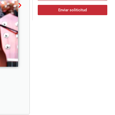
Enviar soliticitud
Desplazamiento a Restaurante
Desplazamiento a Domicilio
Reportaje de Fotografía al grupo
Show Privado para el grupo
Bromas a la anfitriona