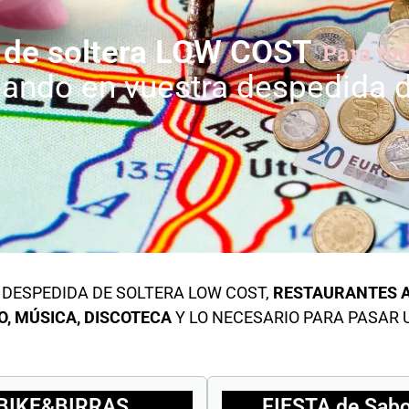
 de soltera LOW COST
Para tod
eando en vuestra despedida d
DESPEDIDA DE SOLTERA LOW COST,
RESTAURANTES 
, MÚSICA, DISCOTECA
Y LO NECESARIO PARA PASAR
BIKE&BIRRAS
FIESTA de Sab