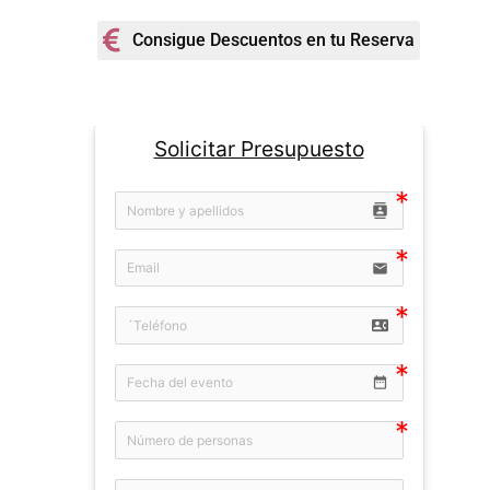
Consigue Descuentos en tu Reserva
Solicitar Presupuesto
contacts
email
contact_phone
date_range