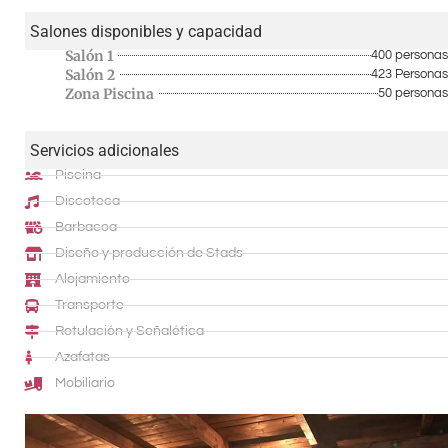
Salones disponibles y capacidad
Salón 1
400 personas
Salón 2
423 Personas
Zona Piscina
50 personas
Servicios adicionales
Piscina
Discoteca
Barbacoa
Diseño y producción de Stads
Alojamiento
Transporte
Rotulación y Señalética
Azafatas
Mobiliario