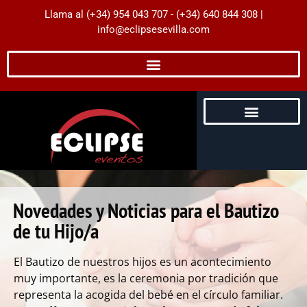
Llama al (+34) 954 043 707 - (+34) 640 844 308 |
info@eclipsesevilla.com
Despedidas de Soltera
Despedidas de Soltero
Servicios para Empresas
Eventos para particulares
Impresión Digital
Guía de Experiencias
Novedades y Noticias para el Bautizo
de tu Hijo/a
El Bautizo de nuestros hijos es un acontecimiento
muy importante, es la ceremonia por tradición que
representa la acogida del bebé en el círculo familiar.