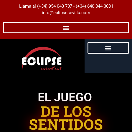
Llama al (+34) 954 043 707 - (+34) 640 844 308 |
info@eclipsesevilla.com
Despedidas de Soltera
Despedidas de Soltero
Servicios para Empresas
Eventos para particulares
Impresión Digital
Guía de Experiencias
EL JUEGO
DE LOS
SENTIDOS