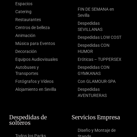
Espacios
FIN DE SEMANA en
Catering
Sevilla
Restaurantes
Despedidas
Centros de belleza
SEVILLANAS
Animación
Despedidas LOW COST
Música para Eventos
Despedidas CON
Decoración
HUMOR
Equipos Audiovisuales
Eróticas – TUPPERSEX
Autobuses y
Despedidas CON
Transportes
GYMKANAS
Fotógrafos y Vídeos
Con GLAMOUR-SPA
Alojamiento en Sevilla
Despedidas
AVENTURERAS
Despedidas de
Servicios Empresa
solteros
Diseño y Montaje de
Todos los Packs
Stands