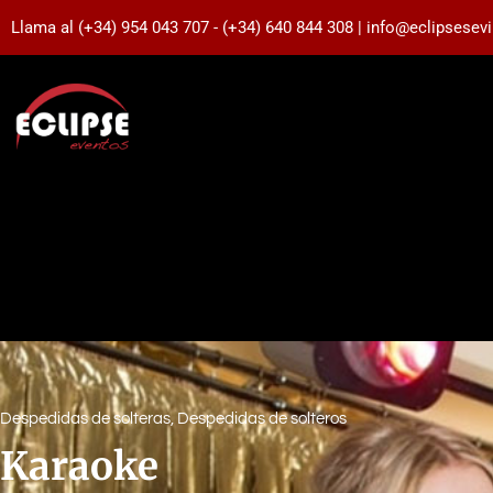
Llama al (+34) 954 043 707 - (+34) 640 844 308 | info@eclipsesev
Despedidas de solteras
,
Despedidas de solteros
Karaoke