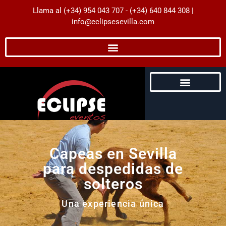
Llama al (+34) 954 043 707 - (+34) 640 844 308 |
info@eclipsesevilla.com
Despedidas de Soltera
Despedidas de Soltero
Servicios para Empresas
Eventos para particulares
Impresión Digital
Guía de Experiencias
Capeas en Sevilla
para despedidas de
solteros
Una experiencia única